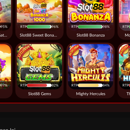
RTP
RTP
RTP
Slot88 Gates of Gatot Kaca 1000
Slot88 Sweet Bonanza 1000
Slot88 Bonanza
Mo
RTP
RTP
RTP
Slot88 Gems
Mighty Hercules
T