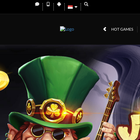
HOT GAMES