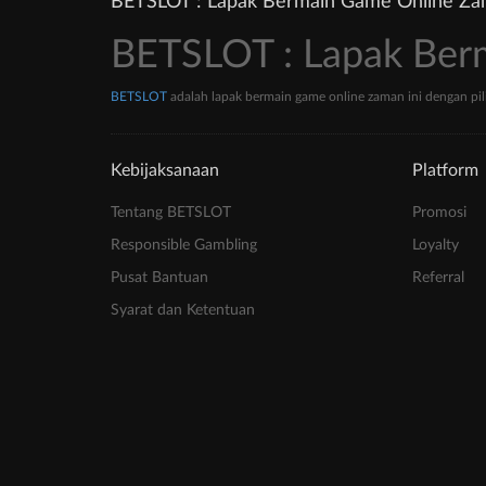
BETSLOT : Lapak Bermain Game Online Zam
BETSLOT : Lapak Ber
BETSLOT
adalah lapak bermain game online zaman ini dengan pil
Kebijaksanaan
Platform
Tentang BETSLOT
Promosi
Responsible Gambling
Loyalty
Pusat Bantuan
Referral
Syarat dan Ketentuan