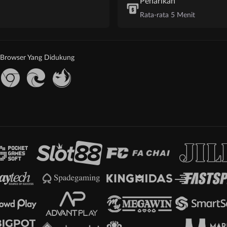
Penarikan
Rata-rata 5 Menit
Browser Yang Didukung