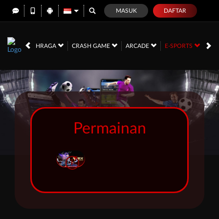
MASUK
DAFTAR
ACE
OLAHRAGA
CRASH GAME
ARCADE
E-SPORTS
SA
Permainan
i