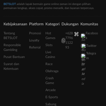
BETSLOT
adalah lapak bermain game online zaman ini dengan pilihan
permainan lengkap, akses cepat, promo menarik, dan layanan terpercaya.
Kebijaksanaan
Platform
Kategori
Dukungan
Komunitas
Tentang
Promosi
Hot
+628
Faceboo
BETSLOT
Games
7796
k
Loyalty
1122
Responsible
Slots
Twitter
Referral
93
Gambling
Live
Telegra
Pusat Bantuan
Casino
m
Syarat dan
Race
Ketentuan
Olahraga
Crash
Game
Arcade
E-Sports
Sabung