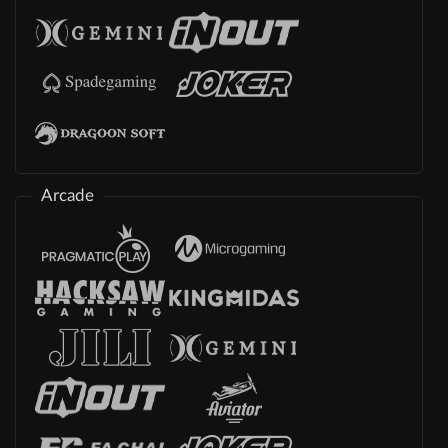
Arcade