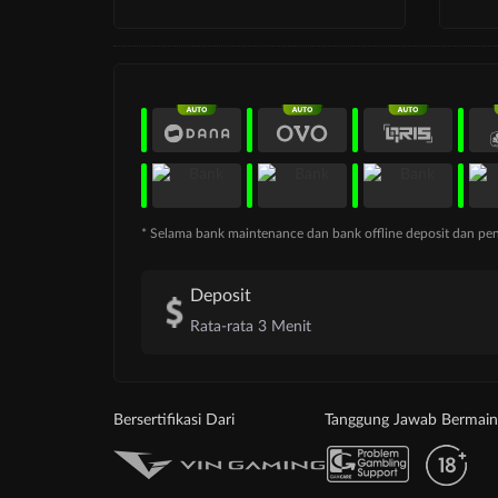
* Selama bank maintenance dan bank offline deposit dan pen
Deposit
Rata-rata 3 Menit
Bersertifikasi Dari
Tanggung Jawab Bermain