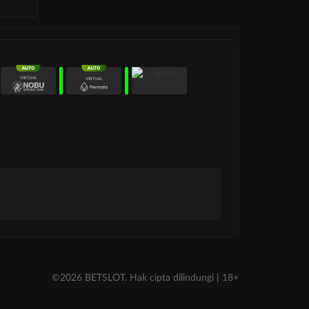
©2026 BETSLOT. Hak cipta dilindungi | 18+