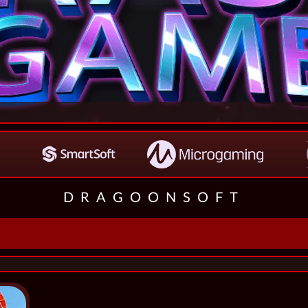
DRAGOONSOFT