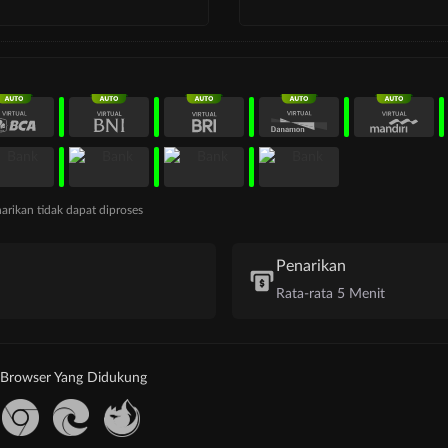
arikan tidak dapat diproses
Penarikan
Rata-rata 5 Menit
Browser Yang Didukung