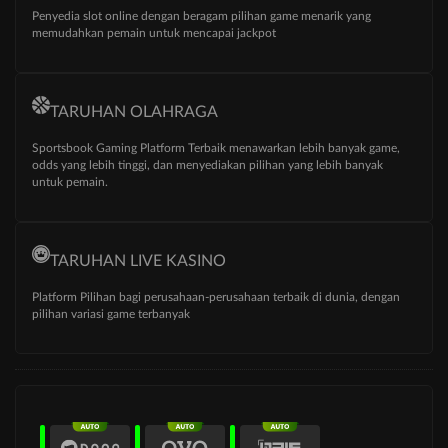
Penyedia slot online dengan beragam pilihan game menarik yang
memudahkan pemain untuk mencapai jackpot
TARUHAN OLAHRAGA
Sportsbook Gaming Platform Terbaik menawarkan lebih banyak game,
odds yang lebih tinggi, dan menyediakan pilihan yang lebih banyak
untuk pemain.
TARUHAN LIVE KASINO
Platform Pilihan bagi perusahaan-perusahaan terbaik di dunia, dengan
pilihan variasi game terbanyak