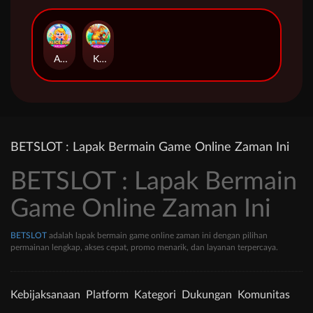
Alice Run
K.O. Island
BETSLOT : Lapak Bermain Game Online Zaman Ini
BETSLOT : Lapak Bermain
Game Online Zaman Ini
BETSLOT
adalah lapak bermain game online zaman ini dengan pilihan
permainan lengkap, akses cepat, promo menarik, dan layanan terpercaya.
Kebijaksanaan
Platform
Kategori
Dukungan
Komunitas