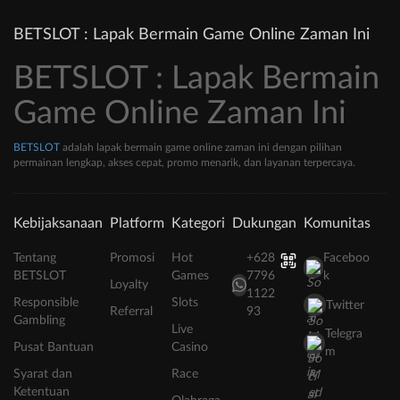
BETSLOT : Lapak Bermain Game Online Zaman Ini
BETSLOT : Lapak Bermain
Game Online Zaman Ini
BETSLOT
adalah lapak bermain game online zaman ini dengan pilihan
permainan lengkap, akses cepat, promo menarik, dan layanan terpercaya.
Kebijaksanaan
Platform
Kategori
Dukungan
Komunitas
Tentang
Promosi
Hot
+628
Faceboo
BETSLOT
Games
7796
k
Loyalty
1122
Responsible
Slots
Twitter
Referral
93
Gambling
Live
Telegra
Pusat Bantuan
Casino
m
Syarat dan
Race
Ketentuan