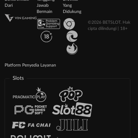
Dari
Jawab
Yang
Bermain
Didukung
©2026 BETSLOT. Hak
cipta dilindungi | 18+
Platform Penyedia Layanan
Slots