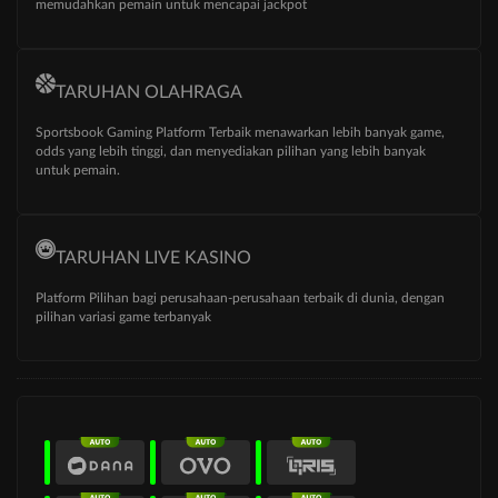
memudahkan pemain untuk mencapai jackpot
TARUHAN OLAHRAGA
Sportsbook Gaming Platform Terbaik menawarkan lebih banyak game,
odds yang lebih tinggi, dan menyediakan pilihan yang lebih banyak
untuk pemain.
TARUHAN LIVE KASINO
Platform Pilihan bagi perusahaan-perusahaan terbaik di dunia, dengan
pilihan variasi game terbanyak