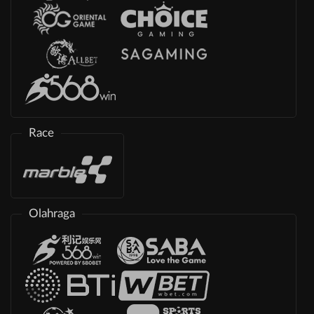
Race
Olahraga