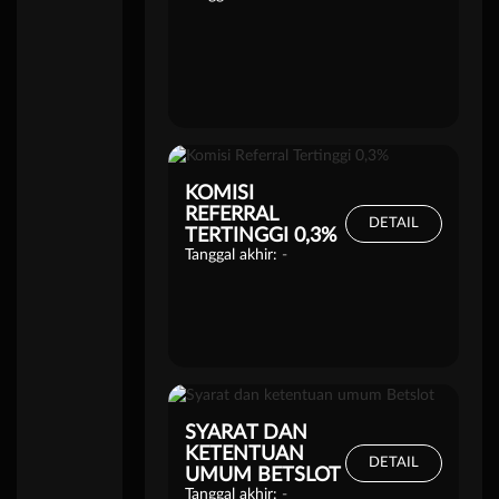
KOMISI
REFERRAL
DETAIL
TERTINGGI 0,3%
Tanggal akhir:
-
SYARAT DAN
KETENTUAN
DETAIL
UMUM BETSLOT
Tanggal akhir:
-