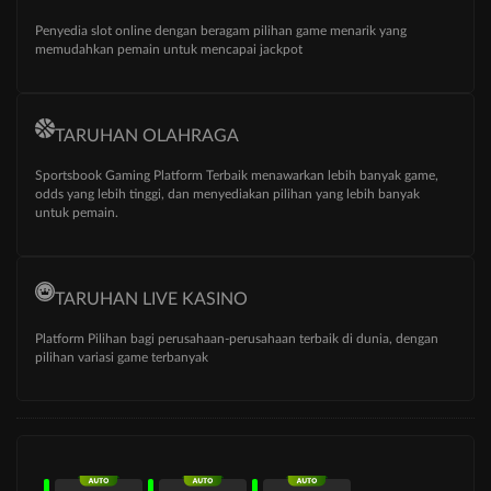
Penyedia slot online dengan beragam pilihan game menarik yang
memudahkan pemain untuk mencapai jackpot
TARUHAN OLAHRAGA
Sportsbook Gaming Platform Terbaik menawarkan lebih banyak game,
odds yang lebih tinggi, dan menyediakan pilihan yang lebih banyak
untuk pemain.
TARUHAN LIVE KASINO
Platform Pilihan bagi perusahaan-perusahaan terbaik di dunia, dengan
pilihan variasi game terbanyak