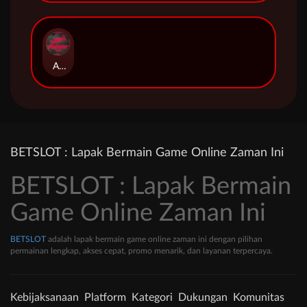
Aviator
BETSLOT : Lapak Bermain Game Online Zaman Ini
BETSLOT : Lapak Bermain
Game Online Zaman Ini
BETSLOT
adalah lapak bermain game online zaman ini dengan pilihan
permainan lengkap, akses cepat, promo menarik, dan layanan terpercaya.
Kebijaksanaan
Platform
Kategori
Dukungan
Komunitas