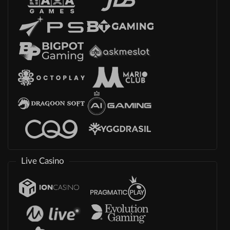
Live Casino