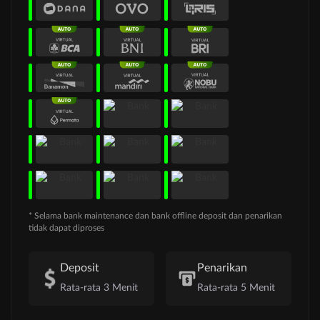
* Selama bank maintenance dan bank offline deposit dan penarikan
tidak dapat diproses
Deposit
Penarikan
Rata-rata 3 Menit
Rata-rata 5 Menit