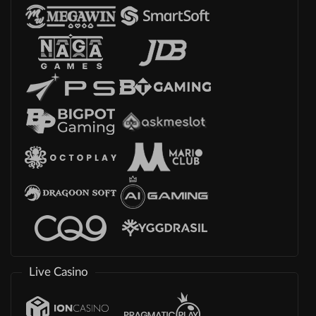
Live Casino