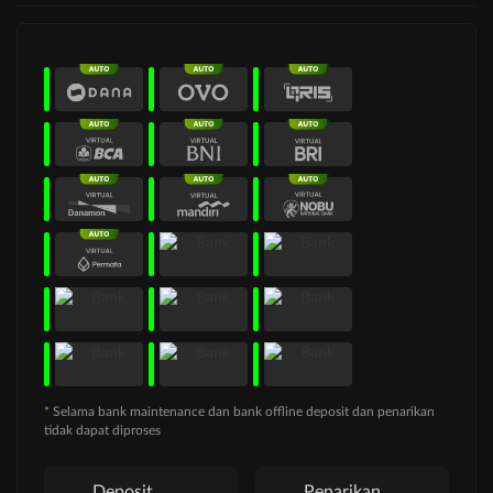
* Selama bank maintenance dan bank offline deposit dan penarikan
tidak dapat diproses
Deposit
Penarikan