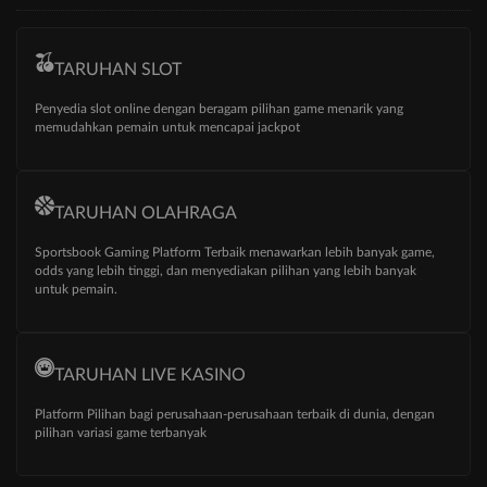
TARUHAN SLOT
Penyedia slot online dengan beragam pilihan game menarik yang
memudahkan pemain untuk mencapai jackpot
TARUHAN OLAHRAGA
Sportsbook Gaming Platform Terbaik menawarkan lebih banyak game,
odds yang lebih tinggi, dan menyediakan pilihan yang lebih banyak
untuk pemain.
TARUHAN LIVE KASINO
Platform Pilihan bagi perusahaan-perusahaan terbaik di dunia, dengan
pilihan variasi game terbanyak