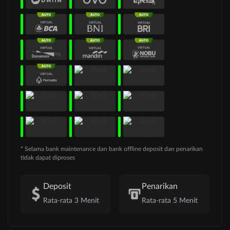
* Selama bank maintenance dan bank offline deposit dan penarikan
tidak dapat diproses
Deposit
Penarikan
Rata-rata 3 Menit
Rata-rata 5 Menit