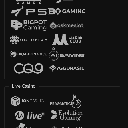
Live Casino