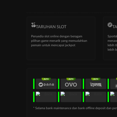
TARUHAN SLOT
T
Penyedia slot online dengan beragam
Sports
pilihan game menarik yang memudahkan
menawa
pemain untuk mencapai jackpot
lebih 
lebih 
* Selama bank maintenance dan bank offline deposit dan pen