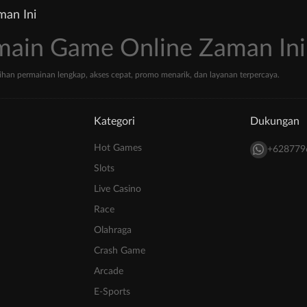
an Ini
main Game Online Zaman Ini
ihan permainan lengkap, akses cepat, promo menarik, dan layanan terpercaya.
Kategori
Dukungan
Hot Games
+628779
Slots
Live Casino
Race
Olahraga
Crash Game
Arcade
E-Sports