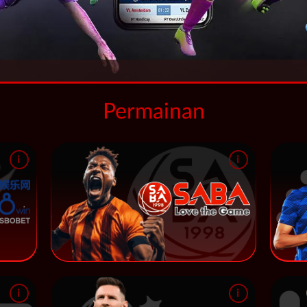
Permainan
i
i
i
i