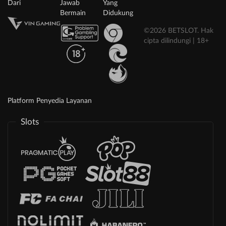
Dari
Jawab
Yang
Bermain
Didukung
©2026 BETSLOT. Hak
cipta dilindungi | 18+
Platform Penyedia Layanan
Slots