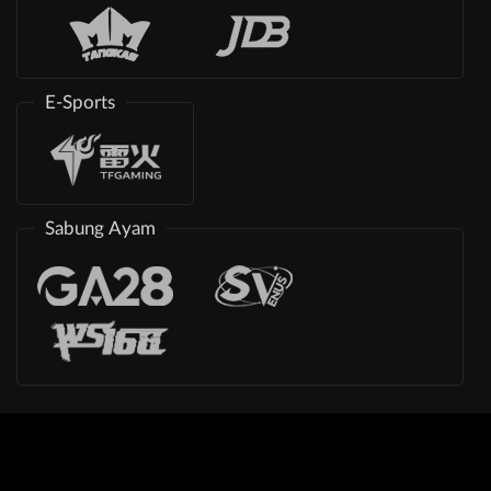
E-Sports
Sabung Ayam