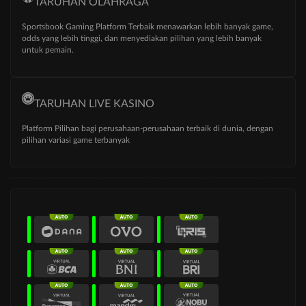
TARUHAN OLAHRAGA
Sportsbook Gaming Platform Terbaik menawarkan lebih banyak game,
odds yang lebih tinggi, dan menyediakan pilihan yang lebih banyak
untuk pemain.
TARUHAN LIVE KASINO
Platform Pilihan bagi perusahaan-perusahaan terbaik di dunia, dengan
pilihan variasi game terbanyak