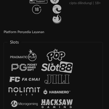
cipta dilindungi | 18+
Platform Penyedia Layanan
Slots