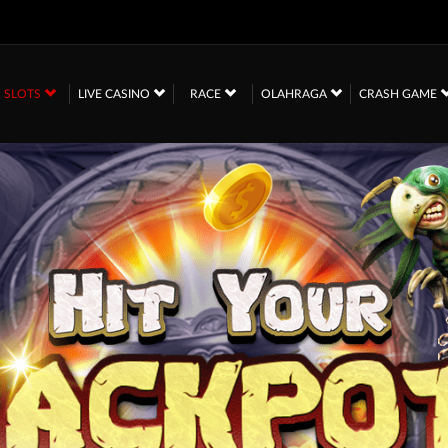
SLOTS
LIVE CASINO
RACE
OLAHRAGA
CRASH GAME