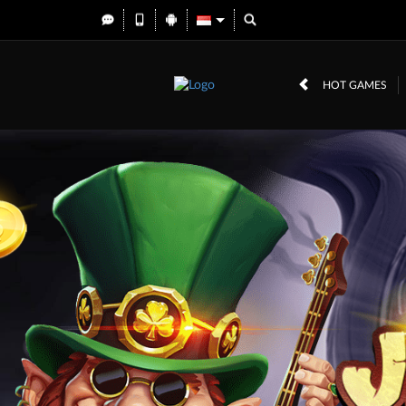
HOT GAMES