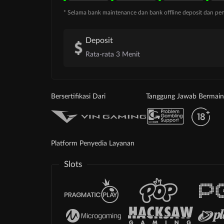
* Selama bank maintenance dan bank offline deposit dan pen
Deposit
Rata-rata 3 Menit
Bersertifikasi Dari
Tanggung Jawab Bermain
Platform Penyedia Layanan
Slots