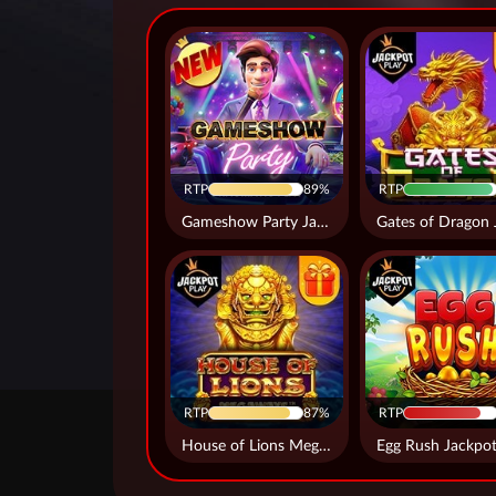
RTP
89%
RTP
Gameshow Party Jackpot Play
RTP
87%
RTP
House of Lions Megaways Jackpot Play