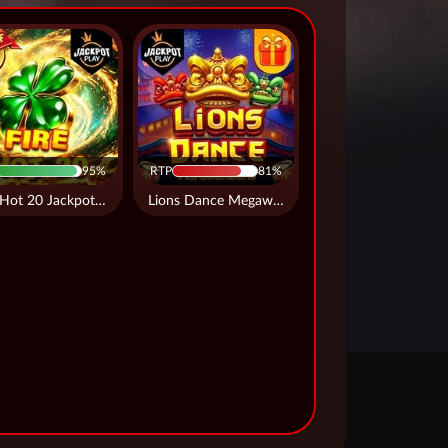
95%
RTP
81%
Fire Hot 20 Jackpot Play
Lions Dance Megaways Jackpot Play