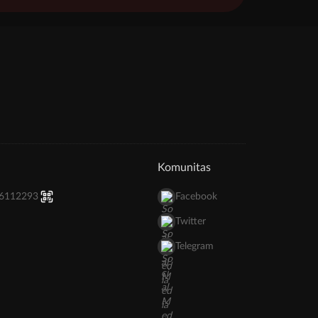
Komunitas
6112293
Facebook
Twitter
Telegram