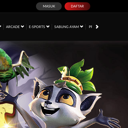
MASUK
DAFTAR
PROMOSI
ARCADE
E-SPORTS
SABUNG AYAM