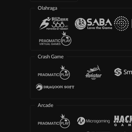
Olahraga
Crash Game
Arcade