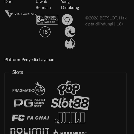
Dari
Jawab
Yang
Bermain
Didukung
©2026 BETSLOT. Hak
cipta dilindungi | 18+
Platform Penyedia Layanan
Slots