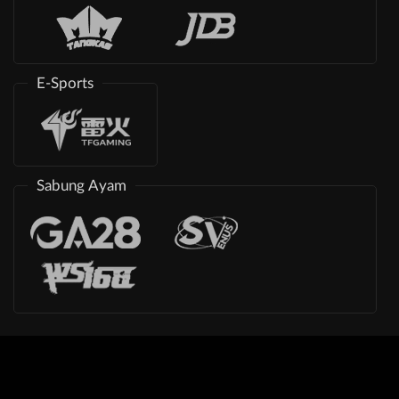
E-Sports
Sabung Ayam