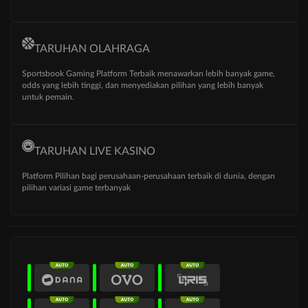
TARUHAN OLAHRAGA
Sportsbook Gaming Platform Terbaik menawarkan lebih banyak game,
odds yang lebih tinggi, dan menyediakan pilihan yang lebih banyak
untuk pemain.
TARUHAN LIVE KASINO
Platform Pilihan bagi perusahaan-perusahaan terbaik di dunia, dengan
pilihan variasi game terbanyak