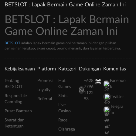
BETSLOT : Lapak Bermain Game Online Zaman Ini
BETSLOT : Lapak Bermain
Game Online Zaman Ini
BETSLOT
adalah lapak bermain game online zaman ini dengan pilihan
permainan lengkap, akses cepat, promo menarik, dan layanan terpercaya.
Kebijaksanaan
Platform
Kategori
Dukungan
Komunitas
Tentang
Promosi
Hot
+628
Faceboo
BETSLOT
Games
7796
k
Loyalty
1122
Responsible
Slots
Twitter
Referral
93
Gambling
Live
Telegra
Pusat Bantuan
Casino
m
Syarat dan
Race
Ketentuan
Olahraga