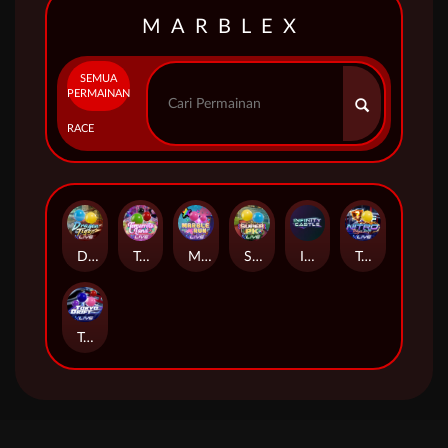
MARBLEX
SEMUA
PERMAINAN
RACE
Dragon Tiger
Tomorrow land
Marble Run
Super PK
Infinity Castle
Tokyo Drift Nitro
Tokyo Drift