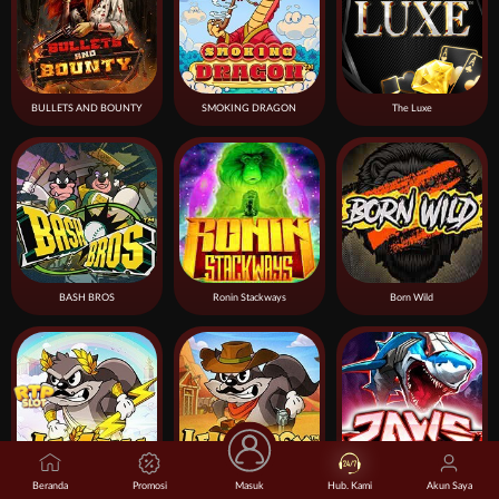
BULLETS AND BOUNTY
SMOKING DRAGON
The Luxe
BASH BROS
Ronin Stackways
Born Wild
Beranda
Promosi
Masuk
Hub. Kami
Akun Saya
LE ZEUS
LE COWBOY
JAWS OF JUSTICE