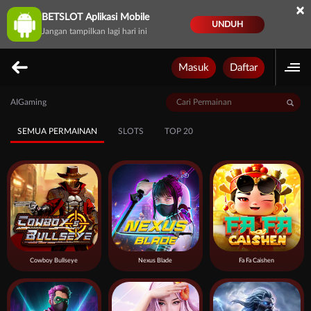
×
BETSLOT Aplikasi Mobile
UNDUH
Jangan tampilkan lagi hari ini
Masuk
Daftar
AIGaming
SEMUA PERMAINAN
SLOTS
TOP 20
Cowboy Bullseye
Nexus Blade
Fa Fa Caishen