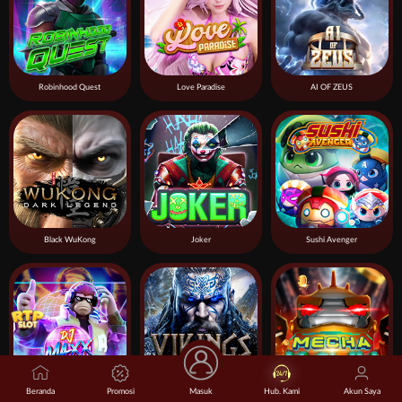
Robinhood Quest
Love Paradise
AI OF ZEUS
Black WuKong
Joker
Sushi Avenger
Beranda
Promosi
Masuk
Hub. Kami
Akun Saya
DJ Maxx
Viking Quest
Mecha Kaiju