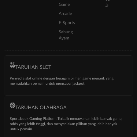
Game
Arcade
E-Sports
Sabung
Ayam
TARUHAN SLOT
Penyedia slot online dengan beragam pilihan game menarik yang
memudahkan pemain untuk mencapai jackpot
TARUHAN OLAHRAGA
Sportsbook Gaming Platform Terbaik menawarkan lebih banyak game,
odds yang lebih tinggi, dan menyediakan pilihan yang lebih banyak
untuk pemain.