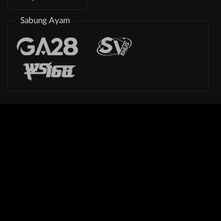
Sabung Ayam