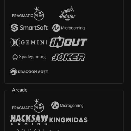
Arcade