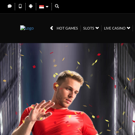
HOT GAMES
SLOTS
LIVE CASINO