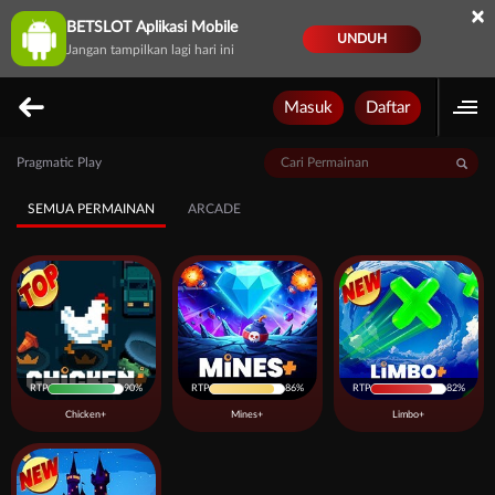
×
BETSLOT Aplikasi Mobile
UNDUH
Jangan tampilkan lagi hari ini
Masuk
Daftar
Pragmatic Play
SEMUA PERMAINAN
ARCADE
RTP
90%
RTP
86%
RTP
82%
Chicken+
Mines+
Limbo+