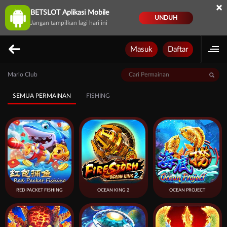
×
BETSLOT Aplikasi Mobile
UNDUH
Jangan tampilkan lagi hari ini
Masuk
Daftar
Mario Club
SEMUA PERMAINAN
FISHING
RED PACKET FISHING
OCEAN KING 2
OCEAN PROJECT