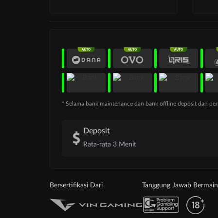
* Selama bank maintenance dan bank offline deposit dan pen
Deposit
Rata-rata 3 Menit
Bersertifikasi Dari
Tanggung Jawab Bermain