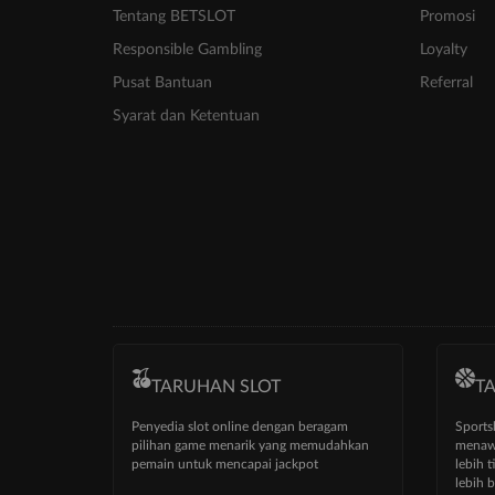
Tentang BETSLOT
Promosi
Responsible Gambling
Loyalty
Pusat Bantuan
Referral
Syarat dan Ketentuan
TARUHAN SLOT
T
Penyedia slot online dengan beragam
Sports
pilihan game menarik yang memudahkan
menawa
pemain untuk mencapai jackpot
lebih 
lebih 