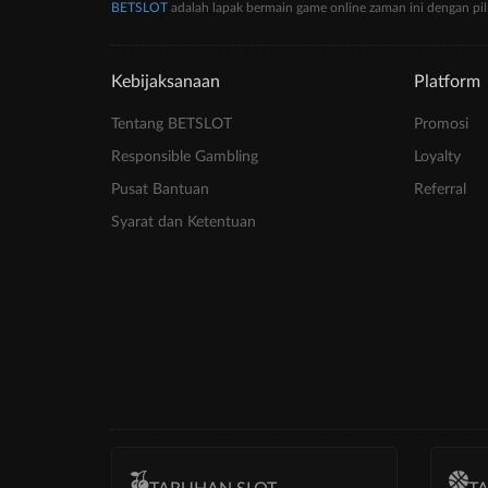
BETSLOT
adalah lapak bermain game online zaman ini dengan pil
Kebijaksanaan
Platform
Tentang BETSLOT
Promosi
Responsible Gambling
Loyalty
Pusat Bantuan
Referral
Syarat dan Ketentuan