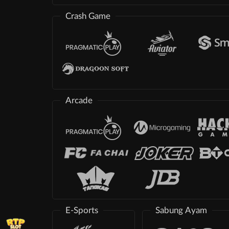
Crash Game
Arcade
E-Sports
Sabung Ayam