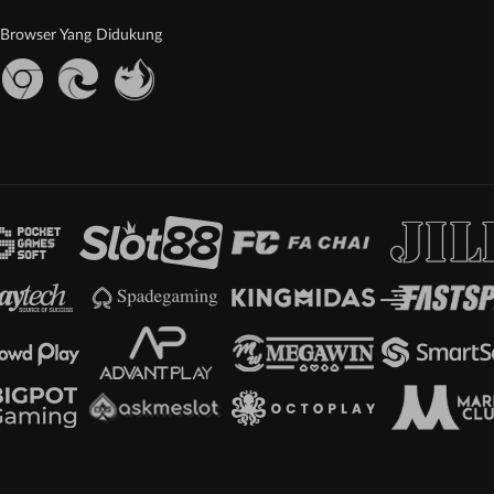
Browser Yang Didukung