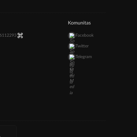
Komunitas
6112293
Facebook
Twitter
Telegram