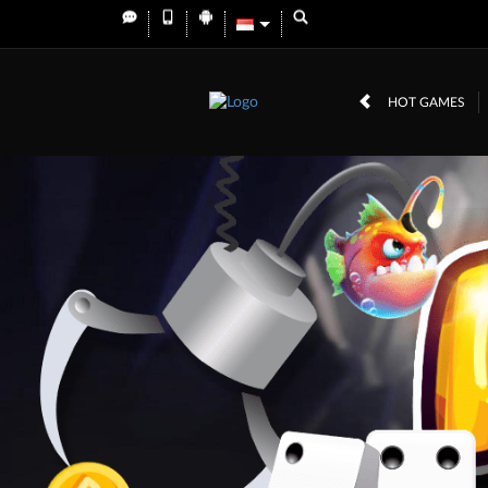
HOT GAMES