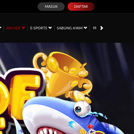
MASUK
DAFTAR
PROMOSI
ARCADE
E-SPORTS
SABUNG AYAM