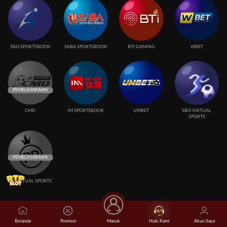
SBO SPORTSBOOK
SABA SPORTSBOOK
BTI GAMING
WBET
CMD
IM SPORTSBOOK
UMBET
SBO VIRTUAL
SPORTS
PP VIRTUAL SPORTS
BETSLOT : Lapak Bermain Game Online Zaman Ini
Beranda
Promosi
Masuk
Hub. Kami
Akun Saya