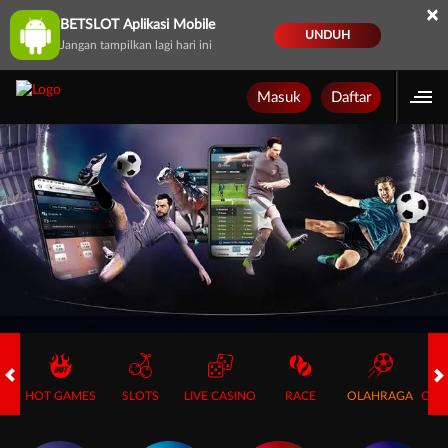
×
BETSLOT Aplikasi Mobile
UNDUH
Jangan tampilkan lagi hari ini
Masuk
Daftar
HOT GAMES
SLOTS
LIVE CASINO
RACE
OLAHRAGA
CRA