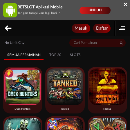
×
BETSLOT Aplikasi Mobile
UNDUH
Jangan tampilkan lagi hari ini
Masuk
Daftar
No Limit City
SEMUA PERMAINAN
TOP 20
SLOTS
Duck Hunters
Tanked
Mental