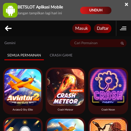
×
BETSLOT Aplikasi Mobile
UNDUH
Jangan tampilkan lagi hari ini
Masuk
Daftar
Gemini
SEMUA PERMAINAN
CRASH GAME
Aviator2-Sky Elite
Crash Meteor
Crash Neon