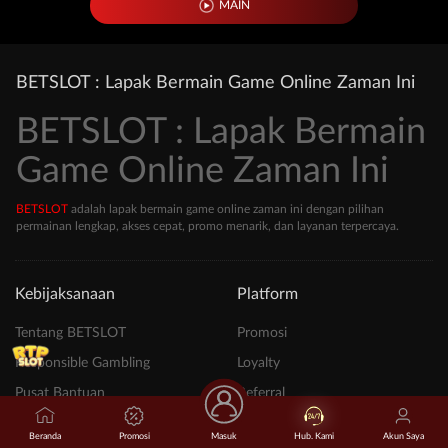
MAIN
BETSLOT : Lapak Bermain Game Online Zaman Ini
BETSLOT : Lapak Bermain
Game Online Zaman Ini
BETSLOT
adalah lapak bermain game online zaman ini dengan pilihan
permainan lengkap, akses cepat, promo menarik, dan layanan terpercaya.
Kebijaksanaan
Platform
Tentang BETSLOT
Promosi
Responsible Gambling
Loyalty
Pusat Bantuan
Referral
Syarat dan Ketentuan
Beranda
Promosi
Masuk
Hub. Kami
Akun Saya